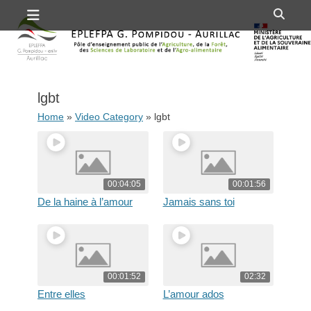
Premier menu
Passer
Rech
au
contenu
lgbt
Home
»
Video Category
»
lgbt
00:04:05
00:01:56
De la haine à l’amour
Jamais sans toi
00:01:52
02:32
Entre elles
L’amour ados