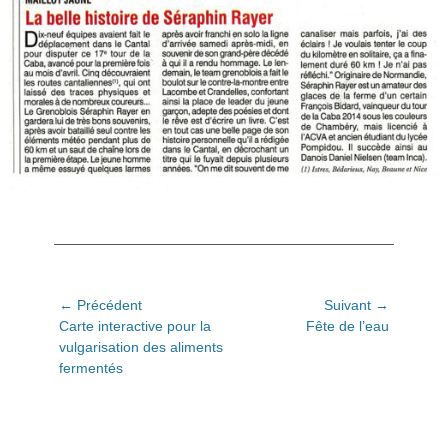
Navigation
← Précédent
Suivant →
Article
Article
Carte interactive pour la
Fête de l’eau
de
précédent:
suivant:
vulgarisation des aliments
l’article
fermentés