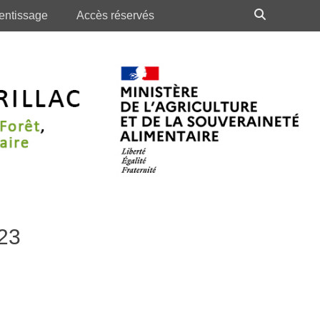
Recherch
entissage
Accès réservés
023