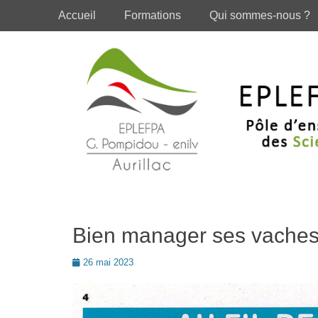
Premier menu
Passer
Accueil
Formations
Qui sommes-nous ?
au
contenu
Bien manager ses vaches
Posté
26 mai 2023
le