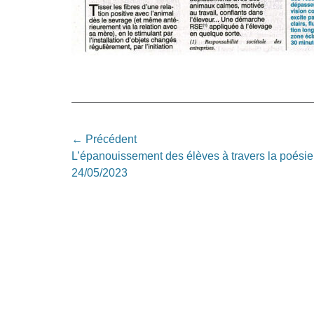
Navigation
← Précédent
Article
L’épanouissement des élèves à travers la poésie
de
précédent:
24/05/2023
l’article