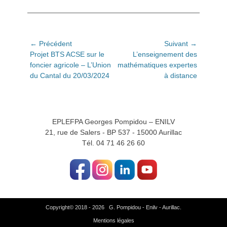
Navigation
← Précédent
Suivant →
Article
Article
Projet BTS ACSE sur le
L’enseignement des
de
précédent:
suivant:
foncier agricole – L’Union
mathématiques expertes
l’article
du Cantal du 20/03/2024
à distance
EPLEFPA Georges Pompidou – ENILV
21, rue de Salers - BP 537 - 15000 Aurillac
Tél. 04 71 46 26 60
Copyright© 2018 - 2026 G. Pompidou - Enilv - Aurillac.
Mentions légales