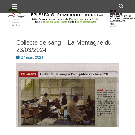
Premier menu
Passer
Rech
au
contenu
Collecte de sang – La Montagne du
23/03/2024
Posté
27 mars 2024
le