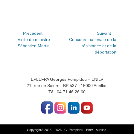
Navigation
← Précédent
Suivant →
Article
Article
Visite du ministre
Concours nationale de la
de
précédent:
suivant:
Sébastien Martin
résistance et de la
l’article
déportation
EPLEFPA Georges Pompidou – ENILV
21, rue de Salers - BP 537 - 15000 Aurillac
Tél. 04 71 46 26 60
Copyright© 2018 - 2026 G. Pompidou - Enilv - Aurillac.