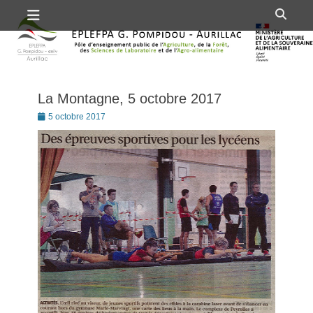
Premier menu
Passer
Rech
au
contenu
La Montagne, 5 octobre 2017
Posté
5 octobre 2017
le