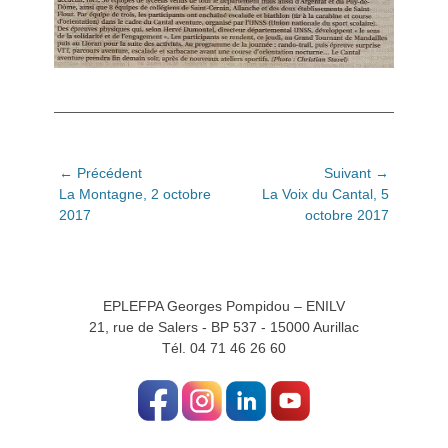
Navigation
← Précédent
Suivant →
Article
Article
La Montagne, 2 octobre
La Voix du Cantal, 5
de
précédent:
suivant:
2017
octobre 2017
l’article
EPLEFPA Georges Pompidou – ENILV
21, rue de Salers - BP 537 - 15000 Aurillac
Tél. 04 71 46 26 60