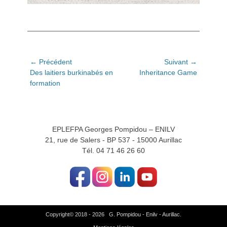
Navigation
← Précédent
Suivant →
Article
Article
Des laitiers burkinabés en
Inheritance Game
de
précédent:
suivant:
formation
l’article
EPLEFPA Georges Pompidou – ENILV
21, rue de Salers - BP 537 - 15000 Aurillac
Tél. 04 71 46 26 60
Copyright© 2018 - 2026 G. Pompidou - Enilv - Aurillac.