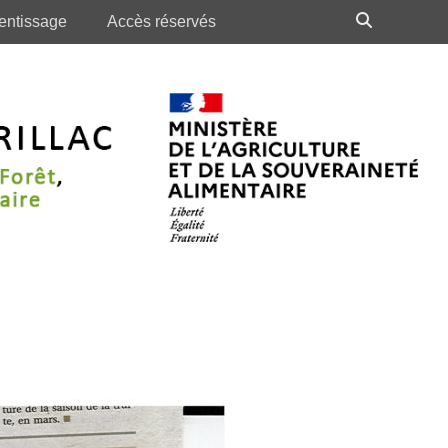
Recherch
entissage
Accès réservés