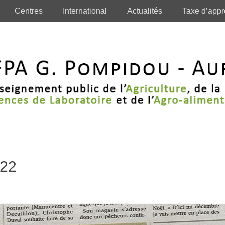
Centres
International
Actualités
Taxe d’appr
022