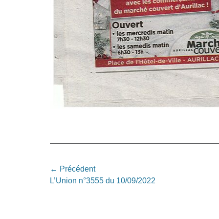
Navigation
← Précédent
Article
L’Union n°3555 du 10/09/2022
de
précédent:
l’article