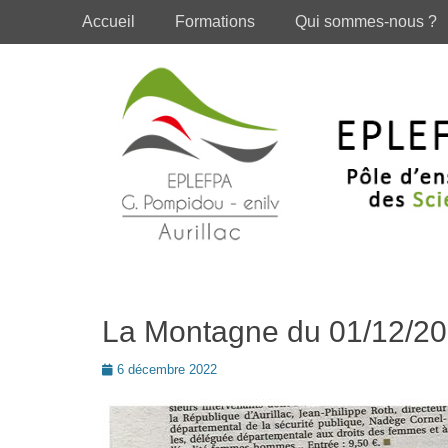
Premier menu
Passer
Accueil
Formations
Qui sommes-nous ?
au
contenu
La Montagne du 01/12/2
Posté
6 décembre 2022
le