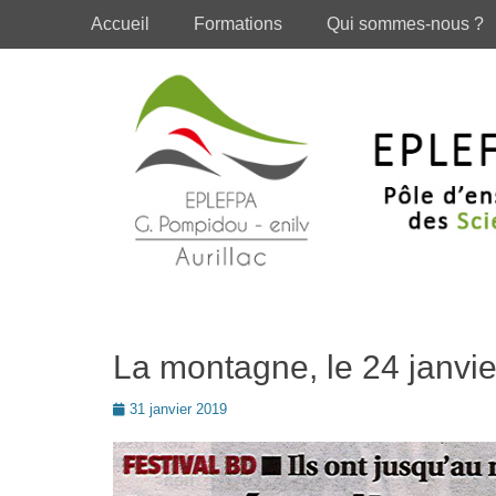
Premier menu
Passer
Accueil
Formations
Qui sommes-nous ?
au
contenu
La montagne, le 24 janvi
Posté
31 janvier 2019
le