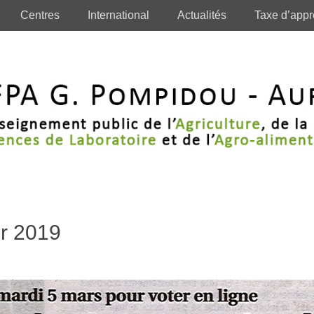
Centres
International
Actualités
Taxe d’appr
er 2019