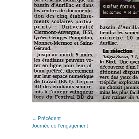
Navigation
← Précédent
Article
Journée de l’engagement
de
précédent: