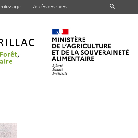
Recherch
entissage
Accès réservés