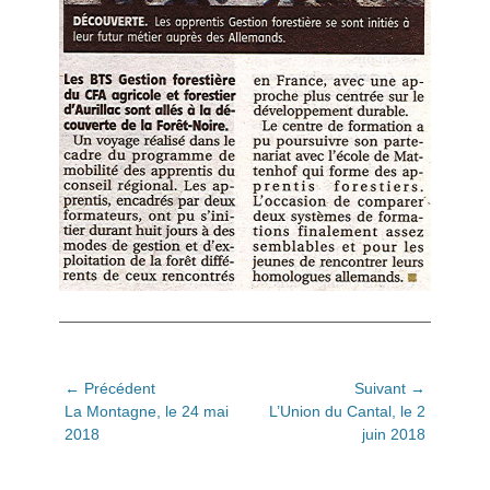
Navigation
← Précédent
Suivant →
Article
Article
La Montagne, le 24 mai
L’Union du Cantal, le 2
de
précédent:
suivant:
2018
juin 2018
l’article