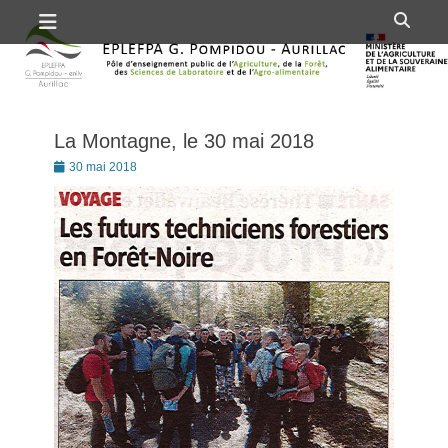
Premier menu
Passer
Rech
au
contenu
La Montagne, le 30 mai 2018
Posté
30 mai 2018
le