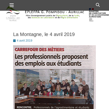
Premier menu
Passer
Rech
au
contenu
La Montagne, le 4 avril 2019
Posté
4 avril 2019
le