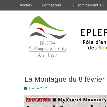
Premier menu
Passer
Accueil
Formations
Qui sommes-nous ?
au
contenu
La Montagne du 8 février
Posté
8 février 2022
le