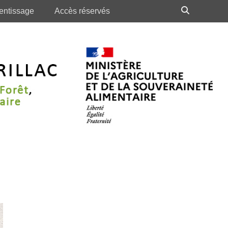
Recherch
entissage
Accès réservés