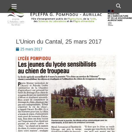
Premier menu
Passer
Rech
au
contenu
L’Union du Cantal, 25 mars 2017
Posté
25 mars 2017
le