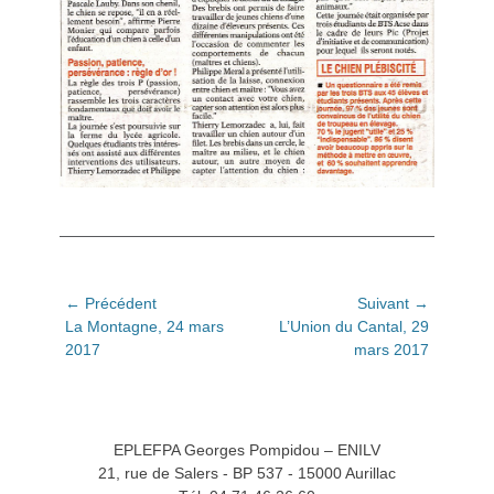
Navigation
← Précédent
Suivant →
Article
Article
La Montagne, 24 mars
L’Union du Cantal, 29
de
précédent:
suivant:
2017
mars 2017
l’article
EPLEFPA Georges Pompidou – ENILV
21, rue de Salers - BP 537 - 15000 Aurillac