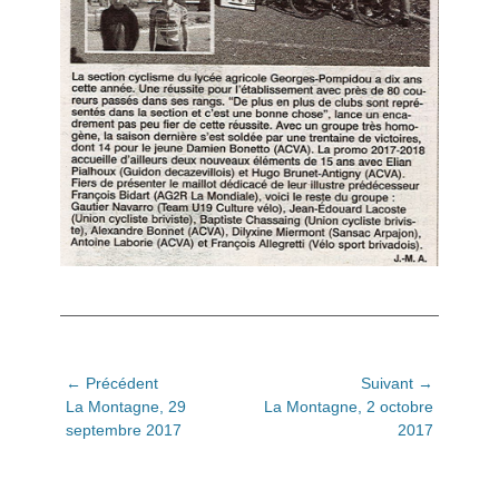
Navigation
← Précédent
Suivant →
Article
Article
La Montagne, 29
La Montagne, 2 octobre
de
précédent:
suivant:
septembre 2017
2017
l’article