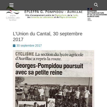
Premier menu
Passer
Rech
au
contenu
L’Union du Cantal, 30 septembre
2017
Posté
30 septembre 2017
le