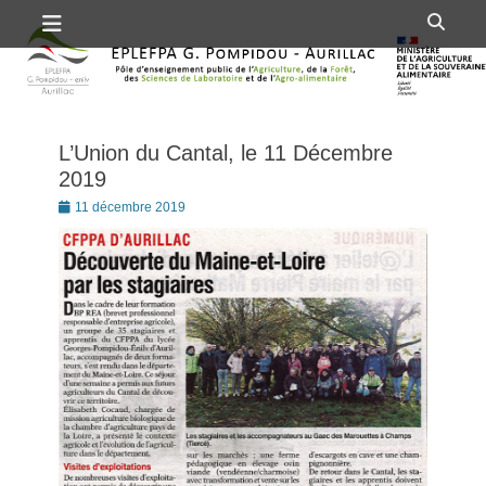
Premier menu
Passer
Rech
au
contenu
L’Union du Cantal, le 11 Décembre
2019
Posté
11 décembre 2019
le