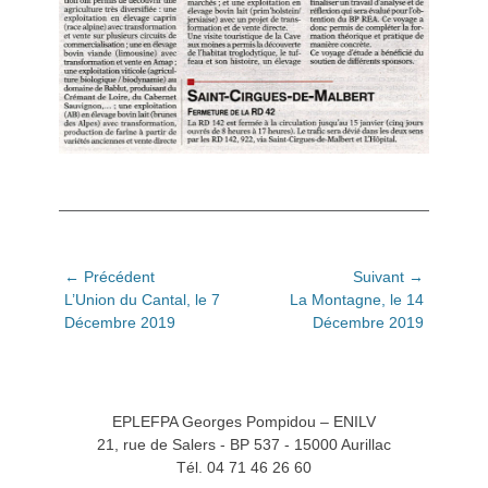
Navigation
← Précédent
Suivant →
Article
Article
L’Union du Cantal, le 7
La Montagne, le 14
de
précédent:
suivant:
Décembre 2019
Décembre 2019
l’article
EPLEFPA Georges Pompidou – ENILV
21, rue de Salers - BP 537 - 15000 Aurillac
Tél. 04 71 46 26 60