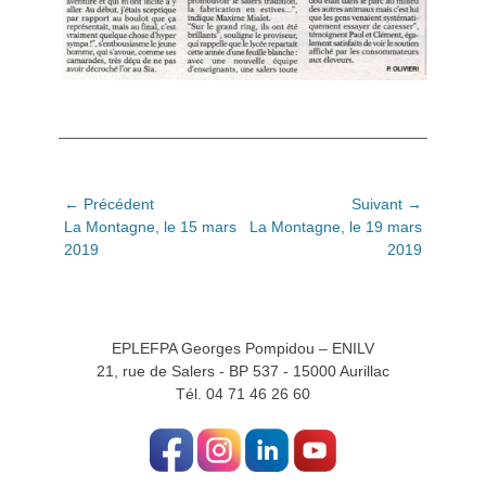
Navigation
← Précédent
Suivant →
Article
Article
La Montagne, le 15 mars
La Montagne, le 19 mars
de
précédent:
suivant:
2019
2019
l’article
EPLEFPA Georges Pompidou – ENILV
21, rue de Salers - BP 537 - 15000 Aurillac
Tél. 04 71 46 26 60