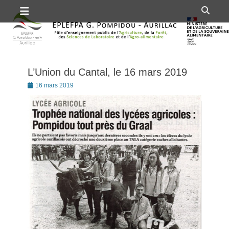
Premier menu
Passer
Rech
au
contenu
L’Union du Cantal, le 16 mars 2019
Posté
16 mars 2019
le