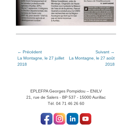
Navigation
← Précédent
Suivant →
Article
Article
La Montagne, le 27 juillet
La Montagne, le 27 août
de
précédent:
suivant:
2018
2018
l’article
EPLEFPA Georges Pompidou – ENILV
21, rue de Salers - BP 537 - 15000 Aurillac
Tél. 04 71 46 26 60