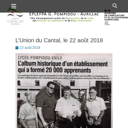
Premier menu
Passer
Rech
au
contenu
L’Union du Cantal, le 22 août 2018
Posté
22 août 2018
le