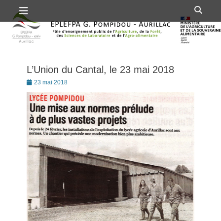
Premier menu
Passer
Rech
au
contenu
L’Union du Cantal, le 23 mai 2018
Posté
23 mai 2018
le