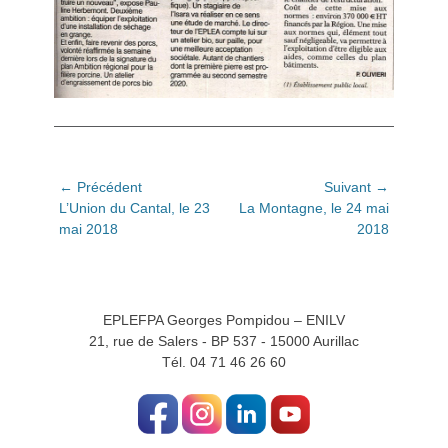
Navigation
← Précédent
Suivant →
Article
Article
L’Union du Cantal, le 23
La Montagne, le 24 mai
de
précédent:
suivant:
mai 2018
2018
l’article
EPLEFPA Georges Pompidou – ENILV
21, rue de Salers - BP 537 - 15000 Aurillac
Tél. 04 71 46 26 60