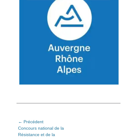
Navigation
← Précédent
Article
Concours national de la
de
précédent:
Résistance et de la
l’article