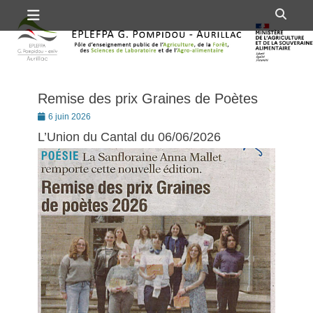
Premier menu
Passer
Rech
au
contenu
Remise des prix Graines de Poètes
Posté
6 juin 2026
le
L’Union du Cantal du 06/06/2026