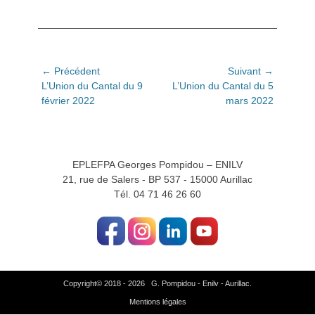
Navigation
← Précédent
Suivant →
Article
Article
L’Union du Cantal du 9
L’Union du Cantal du 5
de
précédent:
suivant:
février 2022
mars 2022
l’article
EPLEFPA Georges Pompidou – ENILV
21, rue de Salers - BP 537 - 15000 Aurillac
Tél. 04 71 46 26 60
Copyright© 2018 - 2026 G. Pompidou - Enilv - Aurillac.
Mentions légales