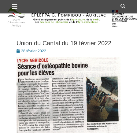
Premier menu
Passer
Rech
au
contenu
Union du Cantal du 19 février 2022
Posté
28 février 2022
le