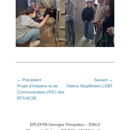
Navigation
← Précédent
Suivant →
Article
Article
Projet d’Initiative et de
Vidéos StopMotion LGBT
de
précédent:
suivant:
Communication (PIC) des
l’article
BTS ACSE
EPLEFPA Georges Pompidou – ENILV