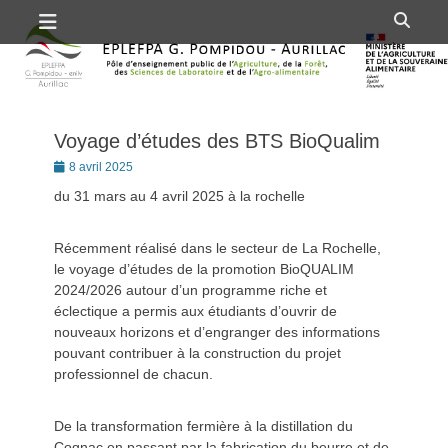
Premier menu
Passer
Rech
au
contenu
Voyage d’études des BTS BioQualim
Posté
8 avril 2025
le
du 31 mars au 4 avril 2025 à la rochelle
Récemment réalisé dans le secteur de La Rochelle,
le voyage d’études de la promotion BioQUALIM
2024/2026 autour d’un programme riche et
éclectique a permis aux étudiants d’ouvrir de
nouveaux horizons et d’engranger des informations
pouvant contribuer à la construction du projet
professionnel de chacun.
De la transformation fermière à la distillation du
Cognac en passant par la fabrication du beurre et de