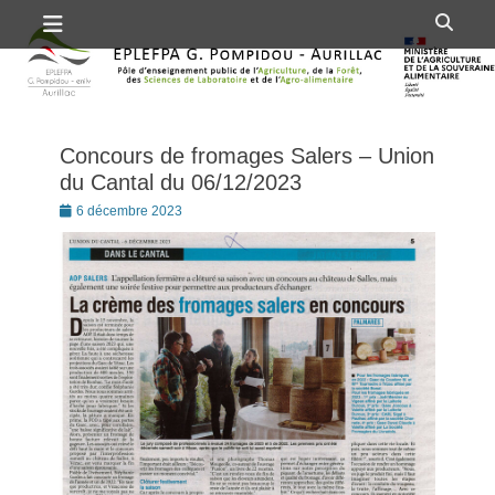
Premier menu
Passer
Rech
au
contenu
Concours de fromages Salers – Union
du Cantal du 06/12/2023
Posté
6 décembre 2023
le