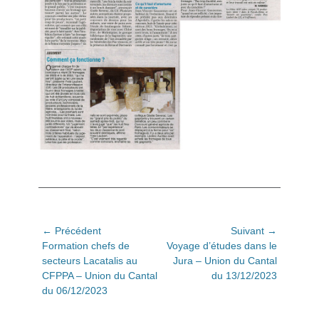
Navigation
← Précédent
Suivant →
Article
Article
Formation chefs de
Voyage d’études dans le
de
précédent:
suivant:
secteurs Lacatalis au
Jura – Union du Cantal
l’article
CFPPA – Union du Cantal
du 13/12/2023
du 06/12/2023