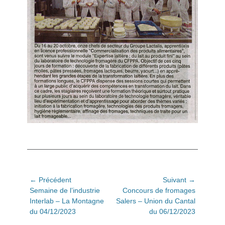
Navigation
← Précédent
Suivant →
Article
Article
Semaine de l’industrie
Concours de fromages
de
précédent:
suivant:
Interlab – La Montagne
Salers – Union du Cantal
l’article
du 04/12/2023
du 06/12/2023