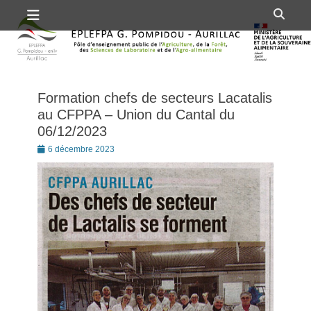
Premier menu
Passer
Rech
au
contenu
Formation chefs de secteurs Lacatalis
au CFPPA – Union du Cantal du
06/12/2023
Posté
6 décembre 2023
le